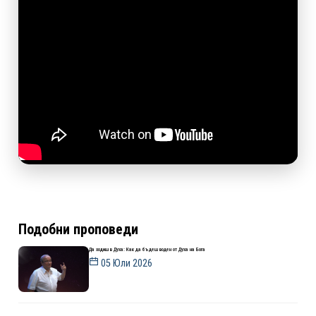
Подобни проповеди
Да ходиш в Духа: Как да бъдеш воден от Духа на Бога
05 Юли 2026