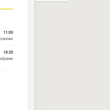
11:00
лужение
18:30
събрание