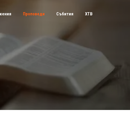
жения
Проповеди
Събития
ХТВ