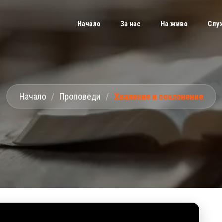
Начало
За нас
На живо
Слу
Начало
/
Проповеди
/
Хваление и поклонение