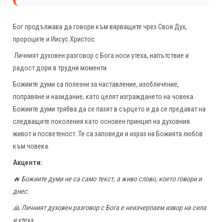
Бог продължава да говори към вярващите чрез Своя Дух,
пророците и Иисус Христос.
Личният духовен разговор с Бога носи утеха, напътствие и
радост дори в трудни моменти.
Божиите думи са полезни за наставление, изобличение,
поправяне и назидание, като целят изграждането на човека.
Божиите думи трябва да се пазят в сърцето и да се предават на
следващите поколения като основен принцип на духовния
живот и посветеност. Те са заповеди и израз на Божията любов
към човека.
Акценти:
🔥 Божиите думи не са само текст, а живо слово, което говори и
днес.
🙏 Личният духовен разговор с Бога е неизчерпаем извор на сила
и утеха.