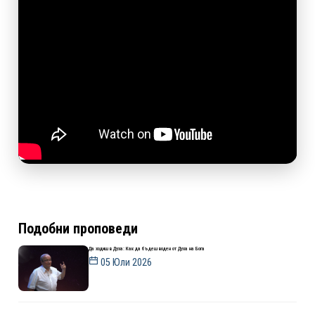
Подобни проповеди
Да ходиш в Духа: Как да бъдеш воден от Духа на Бога
05 Юли 2026